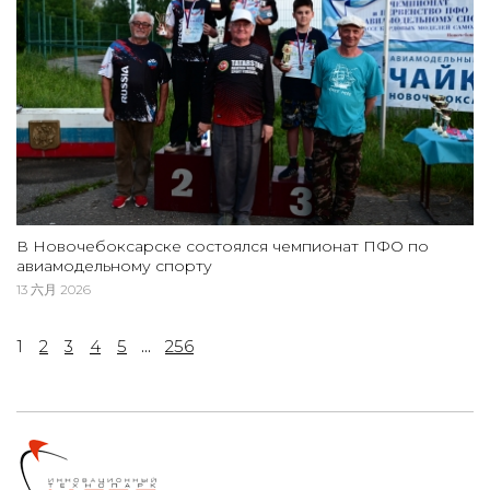
В Новочебоксарске состоялся чемпионат ПФО по
авиамодельному спорту
13 六月 2026
1
2
3
4
5
...
256