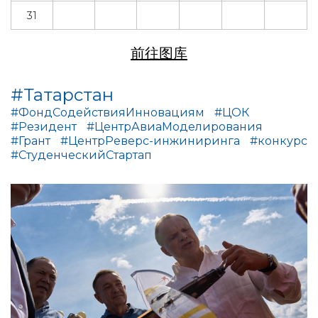
31
前往图库
#Татарстан
#ФондСодействияИнновациям
#ЦОК
#Резидент
#ЦентрАвиаМоделирования
#Грант
#ЦентрРеверс-инжиниринга
#конкурс
#СтуденческийСтартап