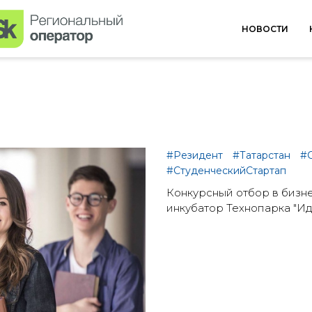
НОВОСТИ
#Резидент
#Татарстан
#С
#СтуденческийСтартап
Конкурсный отбор в бизн
инкубатор Технопарка "Ид