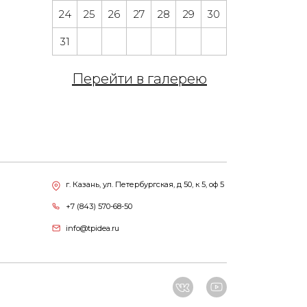
24
25
26
27
28
29
30
31
Перейти в галерею
г. Казань, ул. Петербургская, д 50, к 5, оф 5
+7 (843) 570-68-50
info@tpidea.ru