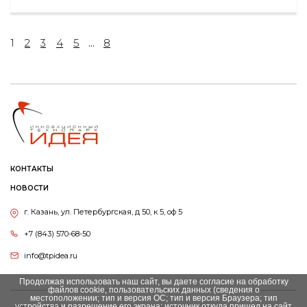
1
2
3
4
5
...
8
КОНТАКТЫ
НОВОСТИ
г. Казань, ул. Петербургская, д 50, к 5, оф 5
+7 (843) 570-68-50
info@tpidea.ru
Продолжая использовать наш сайт, вы даете согласие на обработку
файлов cookie, пользовательских данных (сведения о
местоположении; тип и версия ОС; тип и версия Браузера; тип
устройства и разрешение его экрана; источник откуда пришел на сайт