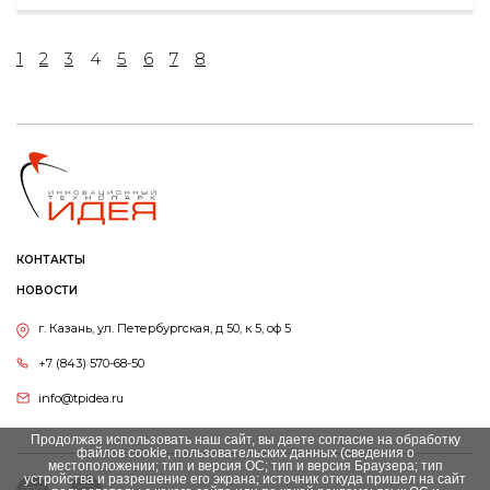
1
2
3
4
5
6
7
8
КОНТАКТЫ
НОВОСТИ
г. Казань, ул. Петербургская, д 50, к 5, оф 5
+7 (843) 570-68-50
info@tpidea.ru
Продолжая использовать наш сайт, вы даете согласие на обработку
файлов cookie, пользовательских данных (сведения о
местоположении; тип и версия ОС; тип и версия Браузера; тип
устройства и разрешение его экрана; источник откуда пришел на сайт