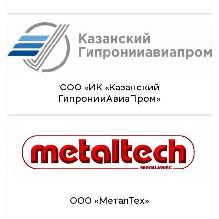
ООО «ИК «Казанский
ГипронииАвиаПром»
ООО «МеталТех»