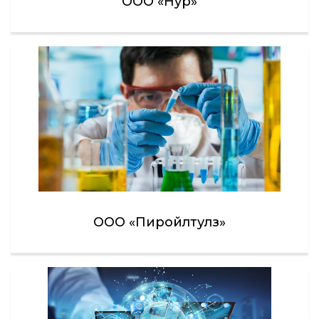
ООО «Нур»
ООО «Пиройлтулз»