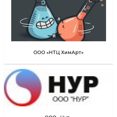
ООО «НТЦ ХимАрт»