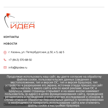
КОНТАКТЫ
НОВОСТИ
г. Казань, ул. Петербургская, д 50, к 5, оф 5
+7 (843) 570-68-50
info@tpidea.ru
Продолжая использовать наш сайт, вы даете согласие на обработку
файлов cookie, пользовательских данных (сведения о
местоположении; тип и версия ОС; тип и версия Браузера; тип
устройства и разрешение его экрана; источник откуда пришел на сайт
пользователь; с какого сайта или по какой рекламе; язык ОС и
Браузера; какие страницы открывает и на какие кнопки нажимает
пользователь; ip-адрес) в целях функционирования сайта, проведения
ретаргетинга и проведения статистических исследований и обзоров. В
© Инновационный Tехнопарк «Идея», 2026
случае отказа от обработки персональных данных я проинформирован
о необходимости прекратить использование сайта или отключить
Политика обработки персональных данных
файлы cookie в настройках браузера.