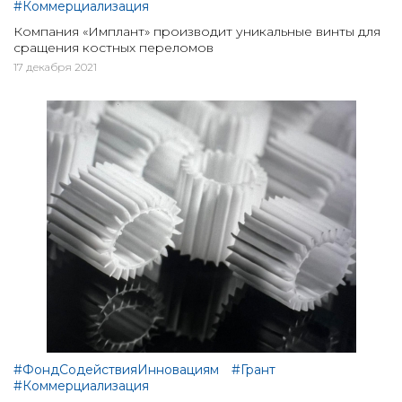
#Коммерциализация
Компания «Имплант» производит уникальные винты для
сращения костных переломов
17 декабря 2021
#ФондСодействияИнновациям
#Грант
#Коммерциализация