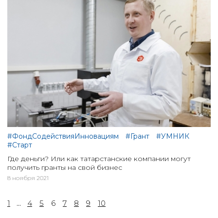
#ФондСодействияИнновациям
#Грант
#УМНИК
#Старт
Где деньги? Или как татарстанские компании могут
получить гранты на свой бизнес
8 ноября 2021
1
...
4
5
6
7
8
9
10