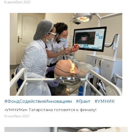
6 декабря 2021
#ФондСодействияИнновациям
#Грант
#УМНИК
«УМНИКи» Татарстана готовятся к финалу!
9 ноября 2021