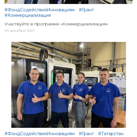
#ФондСодействияИнновациям
#Грант
#Коммерциализация
Участвуйте в программе «Коммерциализация»
24 декабря 2021
#ФондСодействияИнновациям
#Грант
#Татарстан