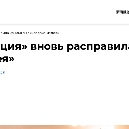
新闻服
авила крылья в Технопарке «Идея»
ция» вновь расправил
ея»
ОК