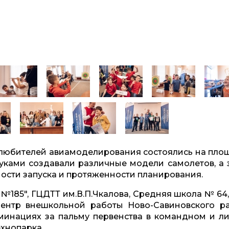
 любителей авиамоделирования состоялись на пло
уками создавали различные модели самолетов, а 
чности запуска и протяженности планирования.
№185", ГЦДТТ им.В.П.Чкалова, Средняя школа № 64,
ентр внешкольной работы Ново-Савиновского р
номинациях за пальму первенства в командном и л
ехнопарка.