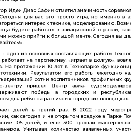
тор Идеи Диас Сафин отметил значимость соревно
Сегодня для вас это просто игра, но именно в а
згореться интерес к технике, моделированию. Возм
огда будете работать в авиационной отрасли, зак
ми можно прийти к большой мечте. Сегодня вы де
вайтесь!».
 - одна из основных составляющих работы Техноп
работает на перспективу, «играет в долгую», вовл
в. На протяжении 10 лет в Технопарке функциони
тотехники. Результатом его работы ежегодно яв
объединявший сотни воспитанников профильных кр
-центру пришел Центр авиа- судомоделиров
держивают победы в городских и республика
ссы для ребят на различных городских площадках.
рает детей в третий раз. В 2022 году меропр
и, как сегодня, и на открытом воздухе в Парке По
астие 105 детей, и ещё 300 прошли мастер-клас
анеров. Учитывая количество заявленных участ