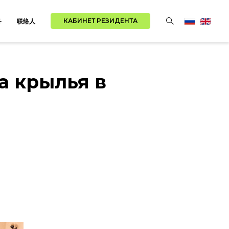
КАБИНЕТ РЕЗИДЕНТА
务
联络人
а крылья в