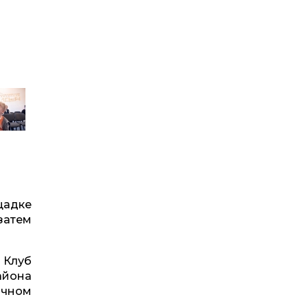
щадке
затем
 Клуб
айона
ичном