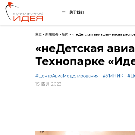
关于我们
主页
-
新闻服务
-
新闻
-
«неДетская авиация» вновь распр
«неДетская авиа
Технопарке «Ид
#ЦентрАвиаМоделирования
#УМНИК
#Ц
15 四月 2023