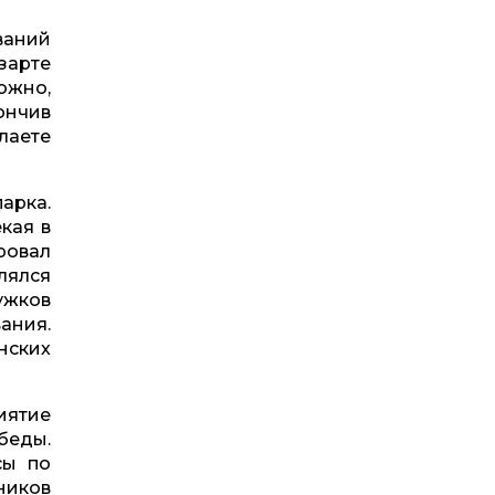
ваний
зарте
ожно,
ончив
лаете
арка.
екая в
ровал
лялся
ужков
ания.
нских
иятие
беды.
сы по
ников