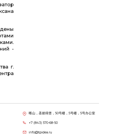
затор
ксана
дены
отами
ками.
ний -
ва г.
ентра
喀山，圣彼得堡，50号楼，5号楼，5号办公室
+7 (843) 570-68-50
info@tpidea.ru