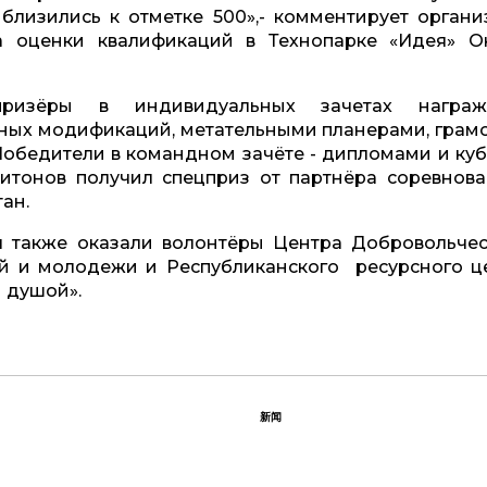
близились к отметке 500»,- комментирует органи
а оценки квалификаций в Технопарке «Идея» О
ризёры в индивидуальных зачетах награж
ных модификаций, метательными планерами, грам
Победители в командном зачёте - дипломами и куб
итонов получил спецприз от партнёра соревнова
тан.
 также оказали волонтёры Центра Добровольчест
ей и молодежи и Республиканского ресурсного ц
 душой».
新闻