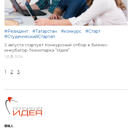
#Резидент
#Татарстан
#конкурс
#Старт
#СтуденческийСтартап
2 августа стартует Конкурсный отбор в Бизнес-
инкубатор Технопарка ”Идея”
1 八月 2024
1
2
3
联络人