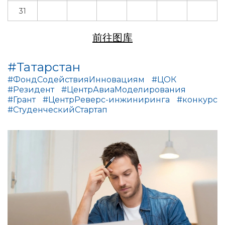
31
前往图库
#Татарстан
#ФондСодействияИнновациям
#ЦОК
#Резидент
#ЦентрАвиаМоделирования
#Грант
#ЦентрРеверс-инжиниринга
#конкурс
#СтуденческийСтартап