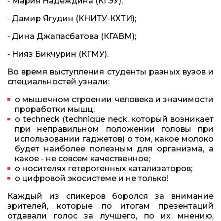
⁃ Мария Надеждина (КГЭУ);
⁃ Дамир Ягудин (КНИТУ-КХТИ);
⁃ Дина Джапасбатова (КГАВМ);
⁃ Нияз Бикчурин (КГМУ).
Во время выступления студенты разных вузов и
специальностей узнали:
о мышечном строении человека и значимости
проработки мышц;
о techneck (technique neck, который возникает
при неправильном положении головы при
использовании гаджетов) о том, какое молоко
будет наиболее полезным для организма, а
какое - не совсем качественное;
о носителях гетерогенных катализаторов;
o цифровой экосистеме и не только!
Каждый из спикеров боролся за внимание
зрителей, которые по итогам презентаций
отдавали голос за лучшего, по их мнению,