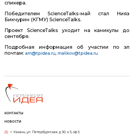
спикера.
Победителем ScienceTalks-май стал Нияз
Бикчурин (КГМУ) ScienceTalks.
Проект ScienceTalks уходит на каникулы до
сентября.
Подробная информация об участии по эл
почтам:
,
am@tpidea.ru
malikov@tpidea.ru
КОНТАКТЫ
НОВОСТИ
г. Казань, ул. Петербургская, д 50, к 5, оф 5