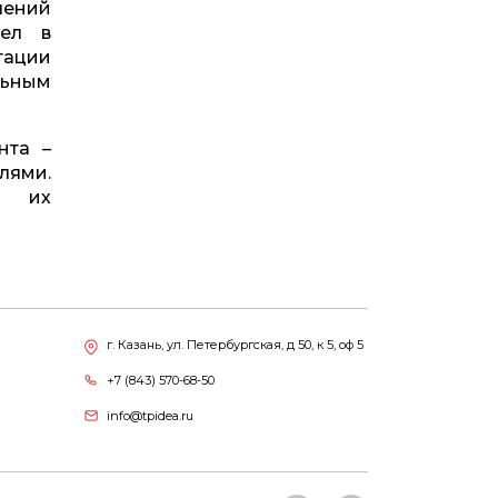
лений
шел в
тации
льным
нта –
лями.
т их
г. Казань, ул. Петербургская, д 50, к 5, оф 5
+7 (843) 570-68-50
info@tpidea.ru