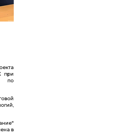
оекта
К при
и по
говой
огий,
ание"
ена в