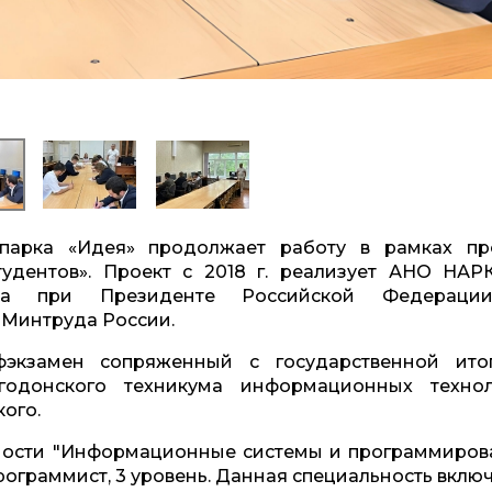
парка «Идея» продолжает работу в рамках пр
удентов». Проект с 2018 г. реализует АНО НАР
ета при Президенте Российской Федераци
Минтруда России.
фэкзамен сопряженный с государственной ито
годонского техникума информационных технол
кого.
ности "Информационные системы и программиров
граммист, 3 уровень. Данная специальность включ