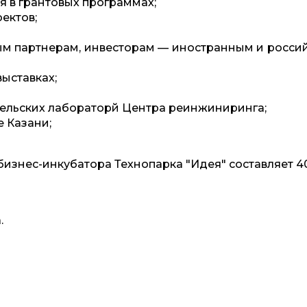
я в грантовых программах;
ектов;
ым партнерам, инвесторам — иностранным и росси
выставках;
ательских лабораторй Центра реинжиниринга;
е Казани;
изнес-инкубатора Технопарка "Идея" составляет 4
.