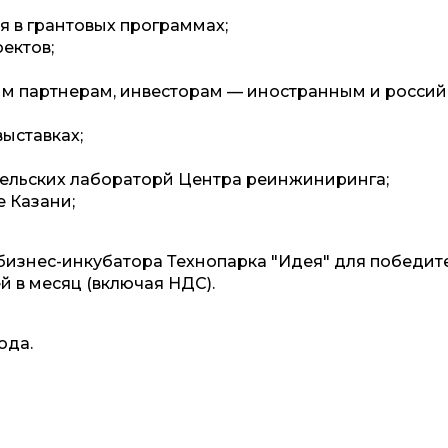
я в грантовых программах;
ектов;
ым партнерам, инвесторам — иностранным и росси
выставках;
ательских лабораторй Центра реинжиниринга;
е Казани;
изнес-инкубатора Технопарка "Идея" для победит
й в месяц (включая НДС).
ода.