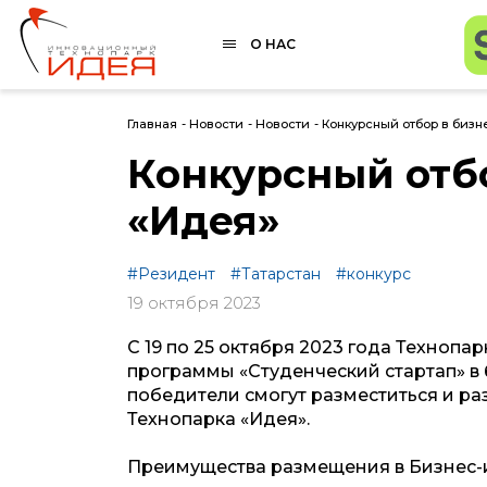
О НАС
Главная
-
Новости
-
Новости
-
Конкурсный отбор в бизн
Конкурсный отб
«Идея»
#Резидент
#Татарстан
#конкурс
19 октября 2023
С 19 по 25 октября 2023 года Техноп
программы
«
Студенческий стартап
»
в 
победители смогут разместиться и ра
Технопарка «Идея».
Преимущества размещения в Бизнес-и