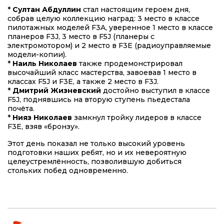
*
Султан Абдуллин
стал настоящим героем дня,
собрав целую коллекцию наград: 3 место в классе
пилотажных моделей F3A, уверенное 1 место в классе
планеров F3J, 3 место в F5J (планеры с
электромотором) и 2 место в F3E (радиоуправляемые
модели-копии).
*
Наиль Николаев
также продемонстрировал
высочайший класс мастерства, завоевав 1 место в
классах F5J и F3E, а также 2 место в F3J.
*
Дмитрий Жизневский
достойно выступил в классе
F5J, поднявшись на вторую ступень пьедестала
почёта.
*
Нияз Николаев
замкнул тройку лидеров в классе
F3E, взяв «бронзу».
Этот день показал не только высокий уровень
подготовки наших ребят, но и их невероятную
целеустремлённость, позволившую добиться
стольких побед одновременно.