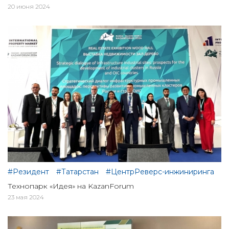
20 июня 2024
#Резидент
#Татарстан
#ЦентрРеверс-инжиниринга
Технопарк «Идея» на KazanForum
23 мая 2024