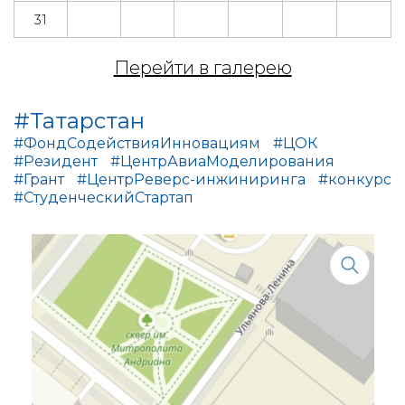
31
Перейти в галерею
#Татарстан
#ФондСодействияИнновациям
#ЦОК
#Резидент
#ЦентрАвиаМоделирования
#Грант
#ЦентрРеверс-инжиниринга
#конкурс
#СтуденческийСтартап