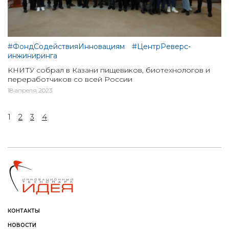
#ФондСодействияИнновациям
#ЦентрРеверс-
инжиниринга
КНИТУ собрал в Казани пищевиков, биотехнологов и
переработчиков со всей России
18 апреля 2023
1
2
3
4
КОНТАКТЫ
НОВОСТИ