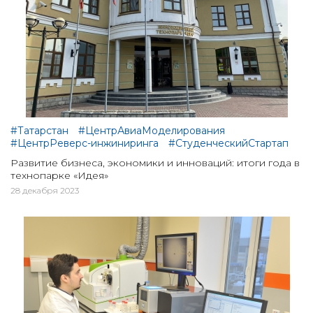
#Татарстан
#ЦентрАвиаМоделирования
#ЦентрРеверс-инжиниринга
#СтуденческийСтартап
Развитие бизнеса, экономики и инноваций: итоги года в
технопарке «Идея»
28 декабря 2023