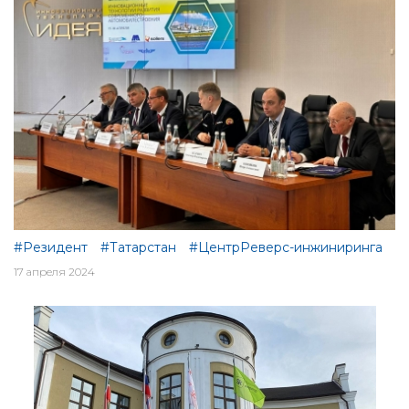
#Резидент
#Татарстан
#ЦентрРеверс-инжиниринга
17 апреля 2024