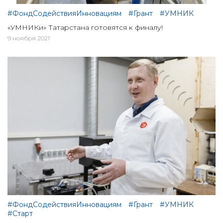
#ФондСодействияИнновациям
#Грант
#УМНИК
«УМНИКи» Татарстана готовятся к финалу!
9 ноября 2021
#ФондСодействияИнновациям
#Грант
#УМНИК
#Старт