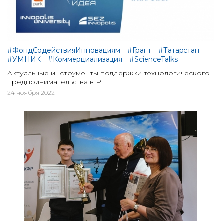
#ФондСодействияИнновациям
#Грант
#Татарстан
#УМНИК
#Коммерциализация
#ScienceTalks
Актуальные инструменты поддержки технологического
предпринимательства в РТ
24 ноября 2022