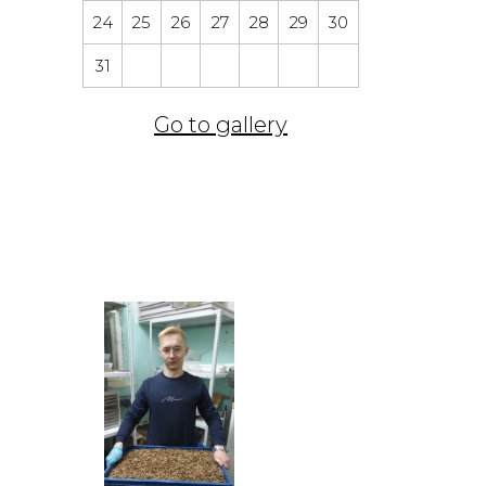
24
25
26
27
28
29
30
31
Go to gallery