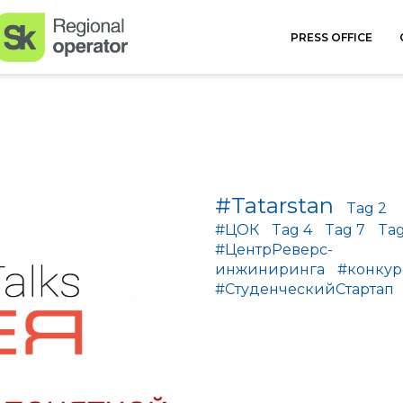
PRESS OFFICE
#Tatarstan
Tag 2
#ЦОК
Tag 4
Tag 7
Tag
#ЦентрРеверс-
инжиниринга
#конкур
#СтуденческийСтартап