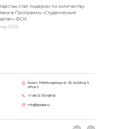
тарстан стал лидером по количеству
явок в Программу «Студенческий
артап» ФСИ
may 2023
Kazan, Peterburgskaya st., 50, building 5,
office 5
+7 (843) 570-68-50
info@tpidea.ru