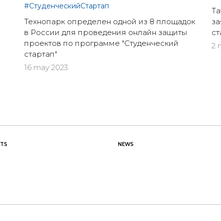
#СтуденческийСтартап
Та
Технопарк определен одной из 8 площадок
за
в России для проведения онлайн защиты
ст
проектов по программе "Студенческий
2 
стартап"
16 may 2023
TS
NEWS