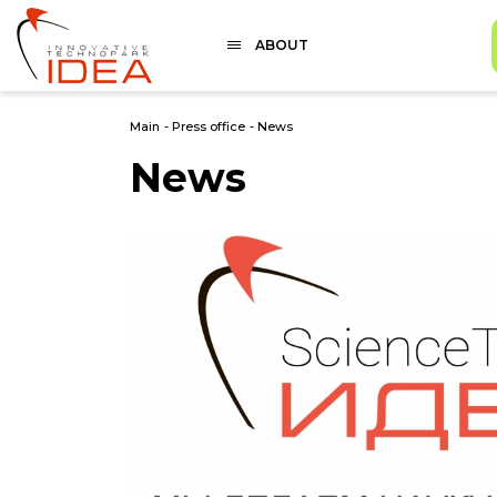
ABOUT
Main
-
Press office
-
News
News