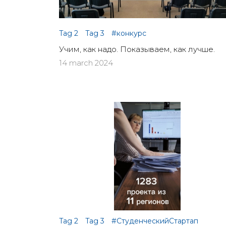
Tag 2
Tag 3
#конкурс
Учим, как надо. Показываем, как лучше.
14 march 2024
Tag 2
Tag 3
#СтуденческийСтартап