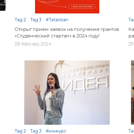
Tag 2
Tag 3
#Tatarstan
Ta
Открыт прием заявок на получение грантов
Ка
«Студенческий стартап» в 2024 году!
ра
28 february 2024
29
Tag 2
Tag 3
#конкурс
Ta