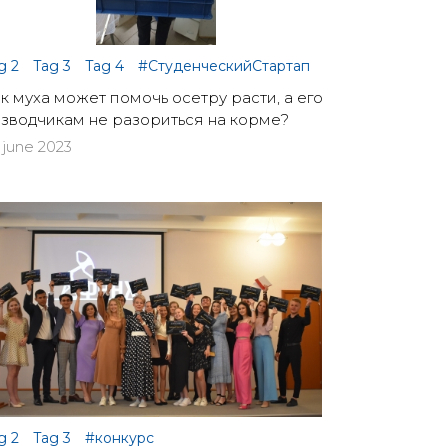
g 2
Tag 3
Tag 4
#СтуденческийСтартап
к муха может помочь осетру расти, а его
зводчикам не разориться на корме?
 june 2023
g 2
Tag 3
#конкурс