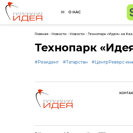
О НАС
Главная
-
Новости
-
Новости
-
Технопарк «Идея» на Ka
Технопарк «Иде
#Резидент
#Татарстан
#ЦентрРеверс-ин
КОНТА