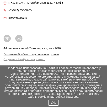
г. Казань, ул. Петербургская, д 50, к 5, оф 5
+7 (843) 570-68-50
info@tpidea.ru
© Инновационный Tехнопарк «Идея», 2026
Политика обработки персональных данных
Создание сайтов Булгар-маркетинг
Продолжая использовать наш сайт, вы даете согласие на обработку
файлов cookie, пользовательских данных (сведения о
местоположении; тип и версия ОС; тип и версия Браузера; тип
устройства и разрешение его экрана; источник откуда пришел на сайт
пользователь; с какого сайта или по какой рекламе; язык ОС и
Браузера; какие страницы открывает и на какие кнопки нажимает
пользователь; ip-адрес) в целях функционирования сайта, проведения
ретаргетинга и проведения статистических исследований и обзоров. В
случае отказа от обработки персональных данных я проинформирован
о необходимости прекратить использование сайта или отключить
файлы cookie в настройках браузера.
OK