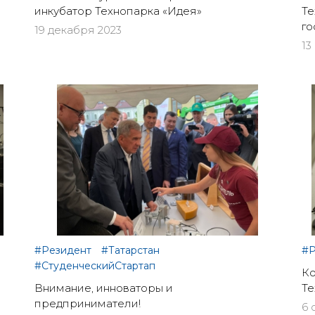
инкубатор Технопарка «Идея»
Те
го
19 декабря 2023
13
#Резидент
#Татарстан
#Р
#СтуденческийСтартап
Ко
Внимание, инноваторы и
Те
предприниматели!
6 